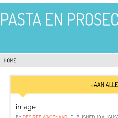
PASTA EN PROSE
HOME
AAN ALLE
«
image
BY
DESIREE WAGENAAR
|
PUBLISHED
10 AUGUS