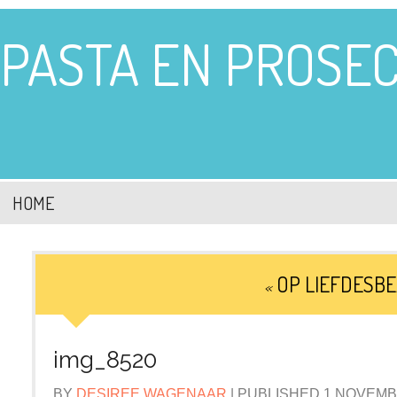
PASTA EN PROSE
HOME
OP LIEFDESBE
«
img_8520
BY
DESIREE WAGENAAR
|
PUBLISHED
1 NOVEMB