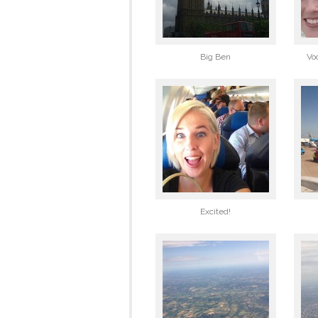
Big Ben
Vo
Excited!