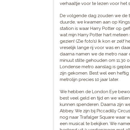
verhaaltje voor te lezen voor het 
De volgende dag zouden we de tr
duurde, we kwamen aan op Kings Cr
station is waar Harry Potter op gef
wat mijn Harry Potter hart meteen 
gezien! (Zie foto’s) Ik kon er ze
vreselijk lange rij voor was en da
daarna namen we de metro naar 
minuut stilte gehouden om 11.30 o
Londense metro aanslag is geplee
zijn gekomen. Best wel een heftig
metrolijn precies 10 jaar later.
We hebben de London Eye bewonder
best veel geld en tijd en we wil
kunnen spenderen. Daarna zijn w
Abbey. We zijn bij Piccadilly Circ
nog naar Trafalger Square waar w
een musical te bekijken. We namen