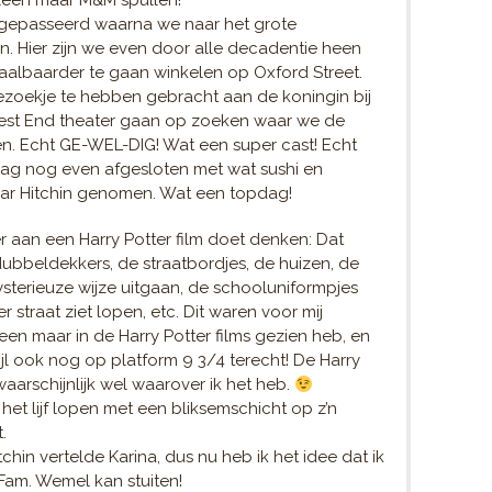
lleen maar M&M spullen!
e gepasseerd waarna we naar het grote
. Hier zijn we even door alle decadentie heen
albaarder te gaan winkelen op Oxford Street.
ezoekje te hebben gebracht aan de koningin bij
est End theater gaan op zoeken waar we de
n. Echt GE-WEL-DIG! Wat een super cast! Echt
g nog even afgesloten met wat sushi en
aar Hitchin genomen. Wat een topdag!
r aan een Harry Potter film doet denken: Dat
dubbeldekkers, de straatbordjes, de huizen, de
sterieuze wijze uitgaan, de schooluniformpjes
 straat ziet lopen, etc. Dit waren voor mij
leen maar in de Harry Potter films gezien heb, en
jl ook nog op platform 9 3/4 terecht! De Harry
waarschijnlijk wel waarover ik het heb.
het lijf lopen met een bliksemschicht op z’n
.
hin vertelde Karina, dus nu heb ik het idee dat ik
Fam. Wemel kan stuiten!