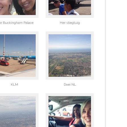
or Buckingham Palace
Her vliegtuig
KLM
Doei NL