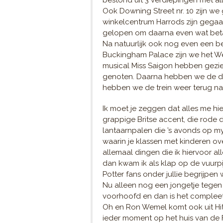
bestond uit 3 verdiepingen met a
Ook Downing Street nr. 10 zijn w
winkelcentrum Harrods zijn gegaan
gelopen om daarna even wat beta
Na natuurlijk ook nog even een b
Buckingham Palace zijn we het W
musical Miss Saigon hebben gezie
genoten. Daarna hebben we de da
hebben we de trein weer terug n
Ik moet je zeggen dat alles me hie
grappige Britse accent, die rode 
lantaarnpalen die ’s avonds op my
waarin je klassen met kinderen over
allemaal dingen die ik hiervoor al
dan kwam ik als klap op de vuurpi
Potter fans onder jullie begrijpen 
Nu alleen nog een jongetje tegen 
voorhoofd en dan is het compleet
Oh en Ron Wemel komt ook uit Hitc
ieder moment op het huis van de 