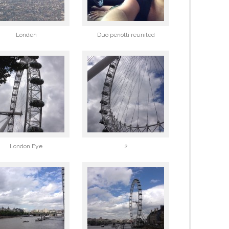
Londen
Duo penotti reunited
London Eye
2