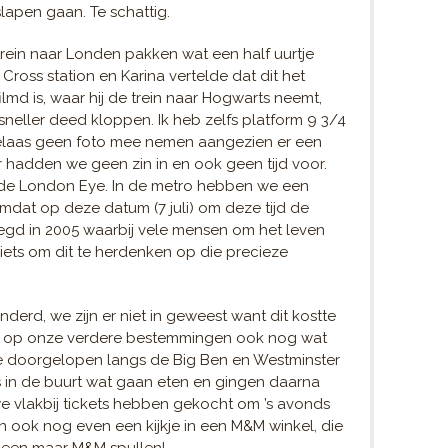
slapen gaan. Te schattig.
ein naar Londen pakken wat een half uurtje
oss station en Karina vertelde dat dit het
ilmd is, waar hij de trein naar Hogwarts neemt,
sneller deed kloppen. Ik heb zelfs platform 9 3/4
lf helaas geen foto mee nemen aangezien er een
ar hadden we geen zin in en ook geen tijd voor.
de London Eye. In de metro hebben we een
mdat op deze datum (7 juli) om deze tijd de
gd in 2005 waarbij vele mensen om het leven
 iets om dit te herdenken op die precieze
d, we zijn er niet in geweest want dit kostte
len op onze verdere bestemmingen ook nog wat
e doorgelopen langs de Big Ben en Westminster
us in de buurt wat gaan eten en gingen daarna
e vlakbij tickets hebben gekocht om ’s avonds
 ook nog even een kijkje in een M&M winkel, die