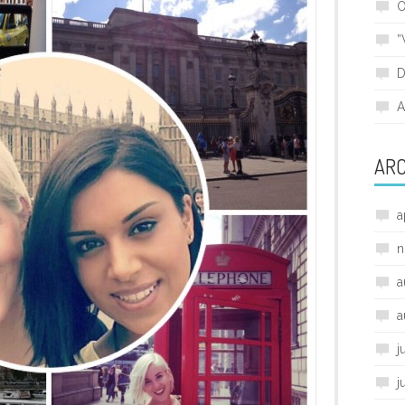
O
”
D
A
ARC
a
n
a
a
j
j