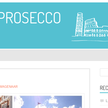
 PROSECCO
REC
 WAGENAAR
L