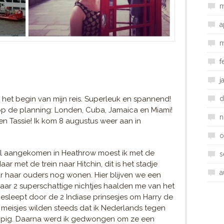
m
a
m
f
j
 het begin van mijn reis. Superleuk en spannend!
d
p de planning: Londen, Cuba, Jamaica en Miami!
n
en Tassie! Ik kom 8 augustus weer aan in
o
l aangekomen in Heathrow moest ik met de
s
r met de trein naar Hitchin, dit is het stadje
a
r haar ouders nog wonen. Hier blijven we een
aar 2 superschattige nichtjes haalden me van het
gesleept door de 2 Indiase prinsesjes om Harry de
meisjes wilden steeds dat ik Nederlands tegen
appig. Daarna werd ik gedwongen om ze een