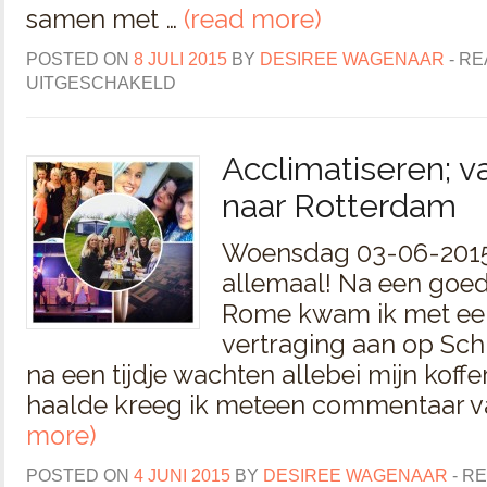
samen met …
(read more)
POSTED ON
8 JULI 2015
BY
DESIREE WAGENAAR
-
RE
UITGESCHAKELD
Acclimatiseren; 
naar Rotterdam
Woensdag 03-06-2015 
allemaal! Na een goed
Rome kwam ik met een
vertraging aan op Schi
na een tijdje wachten allebei mijn koff
haalde kreeg ik meteen commentaar v
more)
POSTED ON
4 JUNI 2015
BY
DESIREE WAGENAAR
-
RE