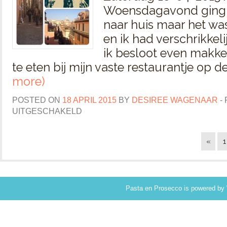
Woensdagavond ging i
naar huis maar het was
en ik had verschrikkel
ik besloot even makkel
te eten bij mijn vaste restaurantje op d
more)
POSTED ON
18 APRIL 2015
BY
DESIREE WAGENAAR
-
UITGESCHAKELD
«
1
Pasta en Prosecco
is powered by