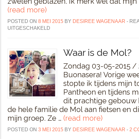
zweten geblazen. Ik merk wel dat mijn 
(read more)
POSTED ON
8 MEI 2015
BY
DESIREE WAGENAAR
-
REA
UITGESCHAKELD
Waar is de Mol?
Zondag 03-05-2015 / 
Buonasera! Vorige we
stopte ik tijdens mijn t
Pantheon en tijdens mi
dit prachtige gebou
de hele familie de Mol aan fietsen en d
mijn groep. Ze …
(read more)
POSTED ON
3 MEI 2015
BY
DESIREE WAGENAAR
-
2 