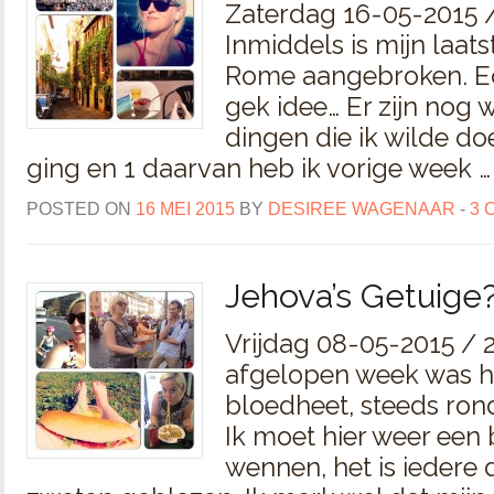
Zaterdag 16-05-2015 /
Inmiddels is mijn laats
Rome aangebroken. Ec
gek idee… Er zijn nog 
dingen die ik wilde do
ging en 1 daarvan heb ik vorige week 
POSTED ON
16 MEI 2015
BY
DESIREE WAGENAAR
-
3 
Jehova’s Getuige
Vrijdag 08-05-2015 / 
afgelopen week was he
bloedheet, steeds ron
Ik moet hier weer een 
wennen, het is iedere