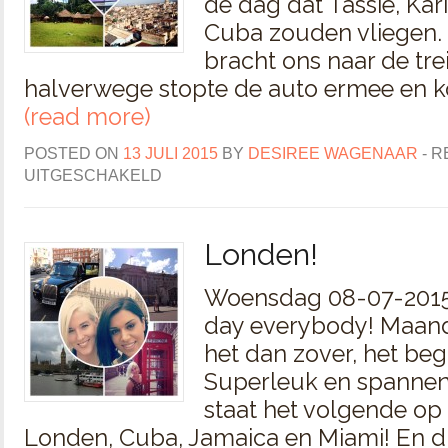
de dag dat Tassie, Kar
Cuba zouden vliegen. 
bracht ons naar de tr
halverwege stopte de auto ermee en 
(read more)
POSTED ON
13 JULI 2015
BY
DESIREE WAGENAAR
-
R
UITGESCHAKELD
Londen!
Woensdag 08-07-2015
day everybody! Maand
het dan zover, het begi
Superleuk en spanne
staat het volgende op
Londen, Cuba, Jamaica en Miami! En di